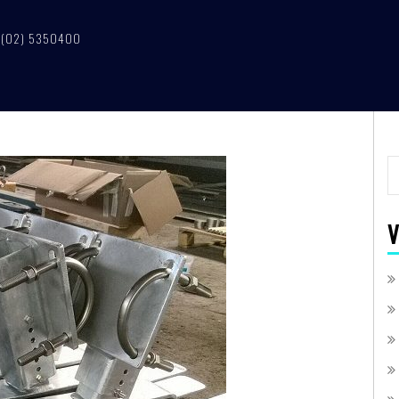
p. (02) 5350400
V