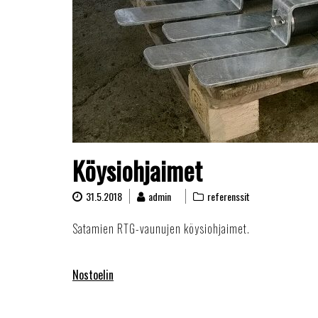
Köysiohjaimet
31.5.2018
admin
referenssit
Satamien RTG-vaunujen köysiohjaimet.
Artikkelien
Nostoelin
selaus