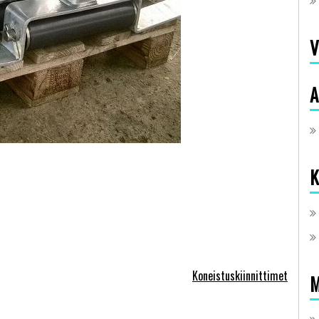
V
A
K
Koneistuskiinnittimet
M