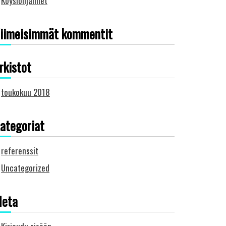
Köysiohjaimet
iimeisimmät kommentit
rkistot
toukokuu 2018
ategoriat
referenssit
Uncategorized
eta