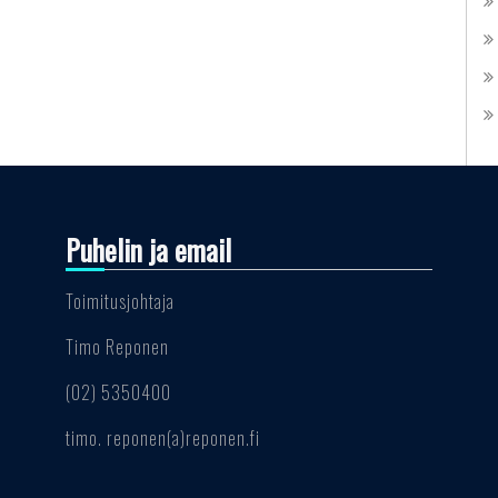
Puhelin ja email
Toimitusjohtaja
Timo Reponen
(02) 5350400
timo. reponen(a)reponen.fi