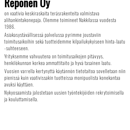
Reponen Oy
on vaativia keskiraskaita teräsrakenteita valmistava
alihankintakonepaja. Olemme toimineet Nakkilassa vuodesta
1986.
Asiakasystävällisessä palvelussa pyrimme joustaviin
toimitusaikoihin sekä tuotteidemme kilpailukykyiseen hinta-laatu
-suhteeseen.
Yrityksemme vahvuutena on toimitusaikojen pitävyys,
henkilökunnan korkea ammattitaito ja hyvä tasainen laatu.
Vuosien varrella kertynyttä käytännön tietotaitoa sovelletaan niin
pienissä kuin vaativissakin tuotteissa monipuolista konekantaa
avuksi käyttäen.
Nykyosaamista jalostetaan uusien työntekijöiden rekrytoimisella
ja kouluttamisella.