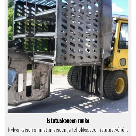
Istutuskoneen runko
Nykyaikaisen ammattimaiseen ja tehokkaaseen istutustyöhön.