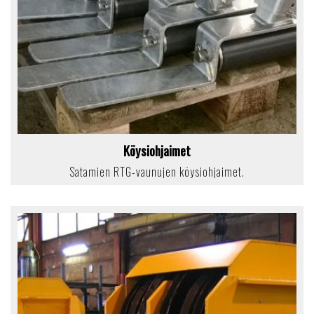
Köysiohjaimet
Satamien RTG-vaunujen köysiohjaimet.