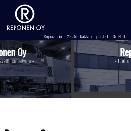
Skip
to
content
Reposentie 1, 29250 Nakkila | p. (02) 5350400
Reponen Oy
– tuotteiden korkea laatu –