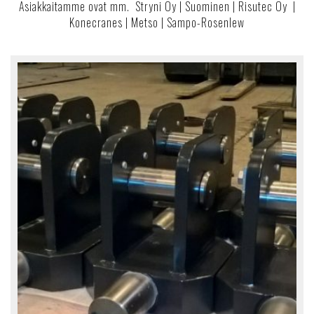
Asiakkaitamme ovat mm. Stryni Oy | Suominen | Risutec Oy |
Konecranes | Metso | Sampo-Rosenlew