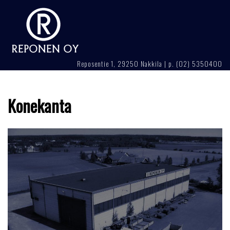
Skip
to
content
Reposentie 1, 29250 Nakkila | p. (02) 5350400
Konekanta