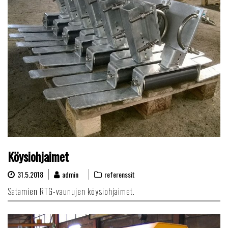
Köysiohjaimet
31.5.2018
admin
referenssit
Satamien RTG-vaunujen köysiohjaimet.