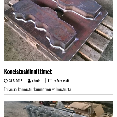
Koneistuskiinnittimet
31.5.2018
admin
referenssit
Erilaisia koneistuskiinnittien valmistusta