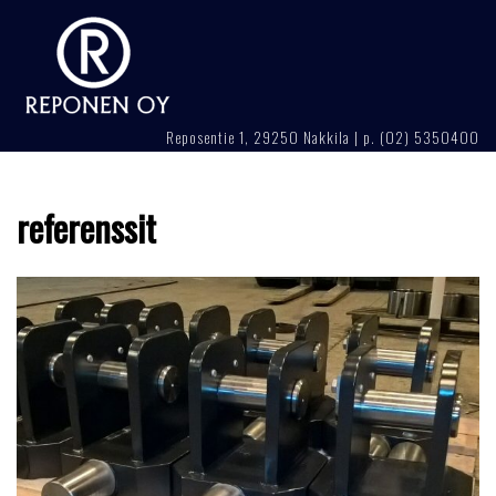
Skip
to
content
Reposentie 1, 29250 Nakkila | p. (02) 5350400
referenssit